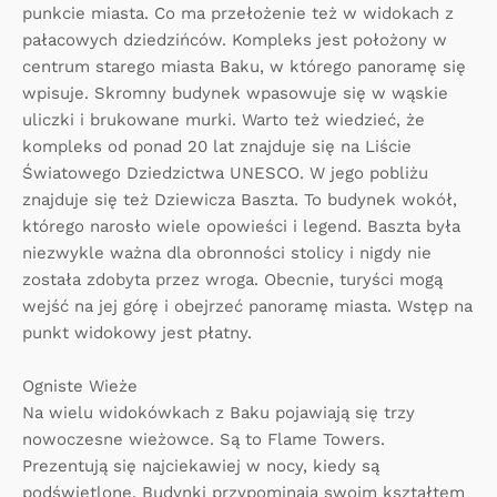
punkcie miasta. Co ma przełożenie też w widokach z
pałacowych dziedzińców. Kompleks jest położony w
centrum starego miasta Baku, w którego panoramę się
wpisuje. Skromny budynek wpasowuje się w wąskie
uliczki i brukowane murki. Warto też wiedzieć, że
kompleks od ponad 20 lat znajduje się na Liście
Światowego Dziedzictwa UNESCO. W jego pobliżu
znajduje się też Dziewicza Baszta. To budynek wokół,
którego narosło wiele opowieści i legend. Baszta była
niezwykle ważna dla obronności stolicy i nigdy nie
została zdobyta przez wroga. Obecnie, turyści mogą
wejść na jej górę i obejrzeć panoramę miasta. Wstęp na
punkt widokowy jest płatny.
Ogniste Wieże
Na wielu widokówkach z Baku pojawiają się trzy
nowoczesne wieżowce. Są to Flame Towers.
Prezentują się najciekawiej w nocy, kiedy są
podświetlone. Budynki przypominają swoim kształtem