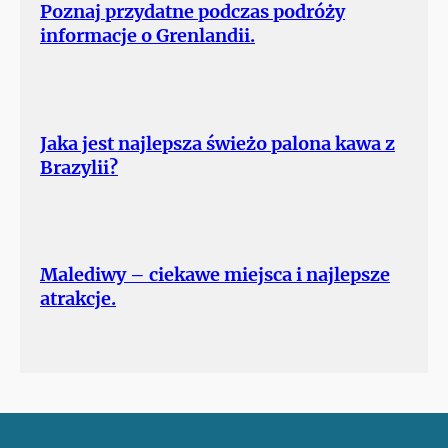
Poznaj przydatne podczas podróży
informacje o Grenlandii.
Jaka jest najlepsza świeżo palona kawa z
Brazylii?
Malediwy – ciekawe miejsca i najlepsze
atrakcje.