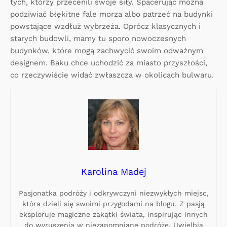
tych, którzy przecenili swoje siły. Spacerując można
podziwiać błękitne fale morza albo patrzeć na budynki
powstające wzdłuż wybrzeża. Oprócz klasycznych i
starych budowli, mamy tu sporo nowoczesnych
budynków, które mogą zachwycić swoim odważnym
designem. Baku chce uchodzić za miasto przyszłości,
co rzeczywiście widać zwłaszcza w okolicach bulwaru.
Karolina Madej
Pasjonatka podróży i odkrywczyni niezwykłych miejsc,
która dzieli się swoimi przygodami na blogu. Z pasją
eksploruje magiczne zakątki świata, inspirując innych
do wyruszenia w niezapomniane podróże. Uwielbia