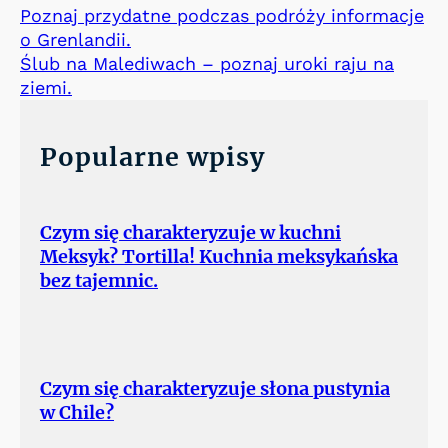
Poznaj przydatne podczas podróży informacje
o Grenlandii.
Ślub na Malediwach – poznaj uroki raju na
ziemi.
Popularne wpisy
Czym się charakteryzuje w kuchni
Meksyk? Tortilla! Kuchnia meksykańska
bez tajemnic.
Czym się charakteryzuje słona pustynia
w Chile?