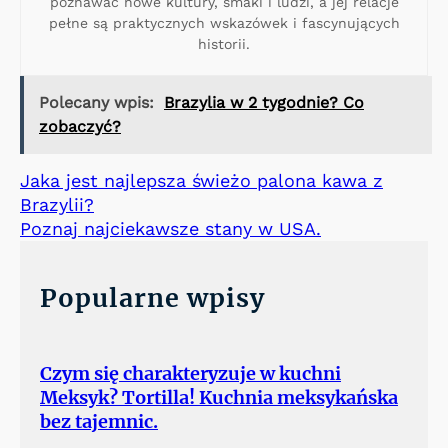
poznawać nowe kultury, smaki i ludzi, a jej relacje
pełne są praktycznych wskazówek i fascynujących
historii.
Polecany wpis:
Brazylia w 2 tygodnie? Co
zobaczyć?
Jaka jest najlepsza świeżo palona kawa z
Brazylii?
Poznaj najciekawsze stany w USA.
Popularne wpisy
Czym się charakteryzuje w kuchni
Meksyk? Tortilla! Kuchnia meksykańska
bez tajemnic.