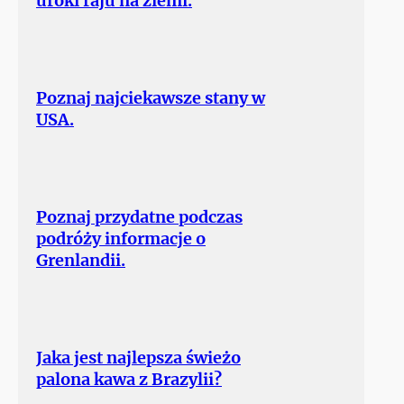
uroki raju na ziemi.
Poznaj najciekawsze stany w
USA.
Poznaj przydatne podczas
podróży informacje o
Grenlandii.
Jaka jest najlepsza świeżo
palona kawa z Brazylii?