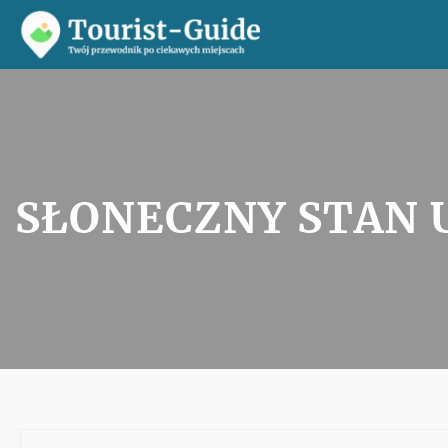
Przejdź
do
treści
SŁONECZNY STAN U