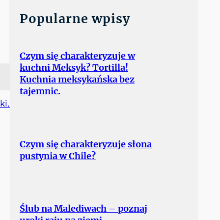
Popularne wpisy
Czym się charakteryzuje w
kuchni Meksyk? Tortilla!
Kuchnia meksykańska bez
tajemnic.
ki.
Czym się charakteryzuje słona
pustynia w Chile?
Ślub na Malediwach – poznaj