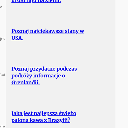
uroki raju na ziemi.
w.
Poznaj najciekawsze stany w
USA.
je:
Poznaj przydatne podczas
ści
podróży informacje o
Grenlandii.
Jaka jest najlepsza świeżo
palona kawa z Brazylii?
nie