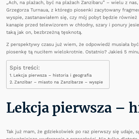
„Ach, na plażach, być na plażach Zanzibaru” – wielu z nas
Grzegorza Turnaua, z którego piosenki zacytowany fragment
wyspie, zastanawiałem się, czy mój pobyt będzie również n
kanapie przed telewizorem w chłodny, szary i ponury jesi
taką jak on, bezbrzeżną tęsknotą.
Z perspektywy czasu już wiem, że odpowiedź musiała być 
piosenkę tą nuciłem wielokrotnie. Ostatnio? Jakieś 5 min
Spis treści:
Lekcja pierwsza – historia i geografia
Zanzibar – miasto na Zanzibarze – wyspie
Lekcja pierwsza – hi
Tak już mam, że gdziekolwiek po raz pierwszy się udaje,