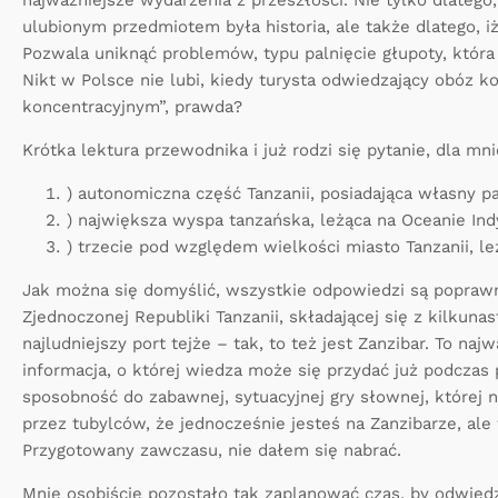
najważniejsze wydarzenia z przeszłości. Nie tylko dlate
ulubionym przedmiotem była historia, ale także dlatego, i
Pozwala uniknąć problemów, typu palnięcie głupoty, któr
Nikt w Polsce nie lubi, kiedy turysta odwiedzający obóz
koncentracyjnym”, prawda?
Krótka lektura przewodnika i już rodzi się pytanie, dla mn
) autonomiczna część Tanzanii, posiadająca własny pa
) największa wyspa tanzańska, leżąca na Oceanie Ind
) trzecie pod względem wielkości miasto Tanzanii, 
Jak można się domyślić, wszystkie odpowiedzi są popraw
Zjednoczonej Republiki Tanzanii, składającej się z kilkunas
najludniejszy port tejże – tak, to też jest Zanzibar. To n
informacja, o której wiedza może się przydać już podcza
sposobność do zabawnej, sytuacyjnej gry słownej, której 
przez tubylców, że jednocześnie jesteś na Zanzibarze, ale t
Przygotowany zawczasu, nie dałem się nabrać.
Mnie osobiście pozostało tak zaplanować czas, by odwiedzi