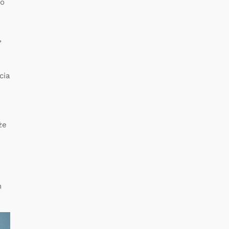
po
,
cia
że
m