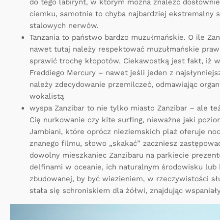
do tego labirynt, w którym można znaleźć dosłowni
ciemku, samotnie to chyba najbardziej ekstremalny 
stalowych nerwów.
Tanzania to państwo bardzo muzułmańskie. O ile Zanz
nawet tutaj należy respektować muzułmańskie praw
sprawić trochę kłopotów. Ciekawostką jest fakt, iż 
Freddiego Mercury – nawet jeśli jeden z najsłynniej
należy zdecydowanie przemilczeć, odmawiając organi
wokalistą
wyspa Zanzibar to nie tylko miasto Zanzibar – ale t
Cię nurkowanie czy kite surfing, nieważne jaki poziom
Jambiani, które oprócz nieziemskich plaż oferuje noc
znanego filmu, słowo „skakać” zaczniesz zastępowa
dowolny mieszkaniec Zanzibaru na parkiecie prezentu
delfinami w oceanie, ich naturalnym środowisku lub 
zbudowanej, by być wiezieniem, w rzeczywistości sł
stała się schroniskiem dla żółwi, znajdując wspaniały