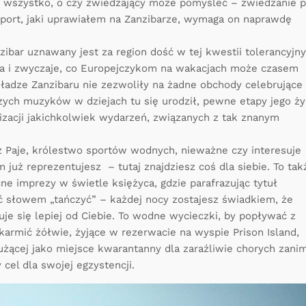
e wszystko, o czy zwiedzający może pomyśleć – zwiedzanie 
sport, jaki uprawiałem na Zanzibarze, wymaga on naprawdę
ibar uznawany jest za region dość w tej kwestii tolerancyjny
a i zwyczaje, co Europejczykom na wakacjach może czasem
władze Zanzibaru nie zezwoliły na żadne obchody celebrujące
szych muzyków w dziejach tu się urodził, pewne etapy jego ży
zacji jakichkolwiek wydarzeń, związanych z tak znanym
eż Paje, królestwo sportów wodnych, nieważne czy interesuje
 już reprezentujesz – tutaj znajdziesz coś dla siebie. To tak
ne imprezy w świetle księżyca, gdzie parafrazując tytuł
ć słowem „tańczyć” – każdej nocy zostajesz świadkiem, że
je się lepiej od Ciebie. To wodne wycieczki, by popływać z
karmić żółwie, żyjące w rezerwacie na wyspie Prison Island,
użącej jako miejsce kwarantanny dla zaraźliwie chorych zani
 cel dla swojej egzystencji.