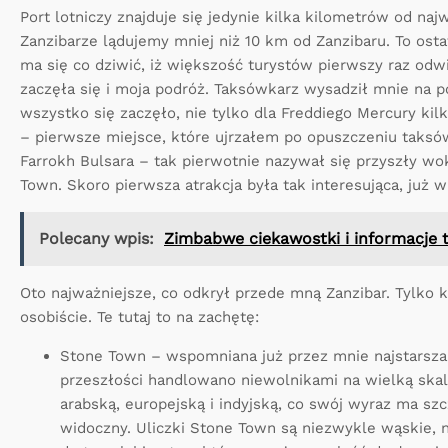
Port lotniczy znajduje się jedynie kilka kilometrów od na
Zanzibarze lądujemy mniej niż 10 km od Zanzibaru. To ostat
ma się co dziwić, iż większość turystów pierwszy raz odw
zaczęła się i moja podróż. Taksówkarz wysadził mnie na po
wszystko się zaczęło, nie tylko dla Freddiego Mercury kil
– pierwsze miejsce, które ujrzałem po opuszczeniu taksów
Farrokh Bulsara – tak pierwotnie nazywał się przyszły w
Town. Skoro pierwsza atrakcja była tak interesująca, już 
Polecany wpis:
Zimbabwe ciekawostki i informacje 
Oto najważniejsze, co odkrył przede mną Zanzibar. Tylko k
osobiście. Te tutaj to na zachętę:
Stone Town – wspomniana już przez mnie najstarsza 
przeszłości handlowano niewolnikami na wielką skalę,
arabską, europejską i indyjską, co swój wyraz ma sz
widoczny. Uliczki Stone Town są niezwykle wąskie,