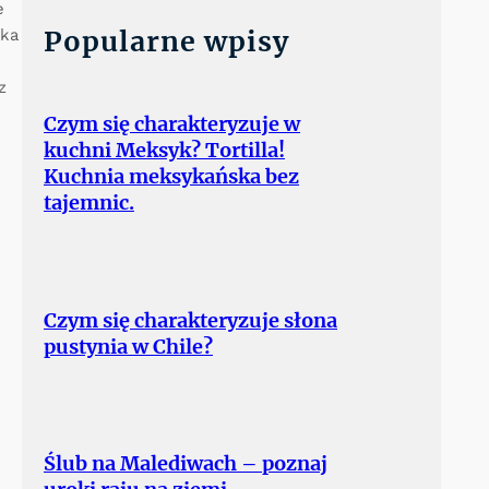
e
Popularne wpisy
oka
z
Czym się charakteryzuje w
kuchni Meksyk? Tortilla!
Kuchnia meksykańska bez
tajemnic.
Czym się charakteryzuje słona
pustynia w Chile?
Ślub na Malediwach – poznaj