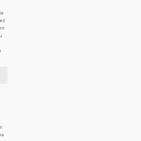
ie
też
am
ku
e
am
na