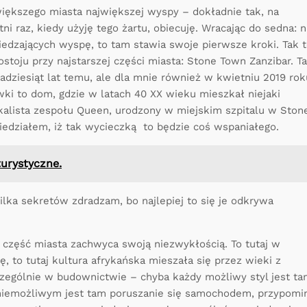
jwiększego miasta największej wyspy – dokładnie tak, na
ni raz, kiedy użyję tego żartu, obiecuję. Wracając do sedna: n
iedzających wyspę, to tam stawia swoje pierwsze kroki. Tak 
stoju przy najstarszej części miasta: Stone Town Zanzibar. T
kadziesiąt lat temu, ale dla mnie również w kwietniu 2019 ro
ki to dom, gdzie w latach 40 XX wieku mieszkał niejaki
okalista zespołu Queen, urodzony w miejskim szpitalu w Ston
wiedziałem, iż tak wycieczką to będzie coś wspaniałego.
turystyczne.
ilka sekretów zdradzam, bo najlepiej to się je odkrywa
część miasta zachwyca swoją niezwykłością. To tutaj w
 to tutaj kultura afrykańska mieszała się przez wieki z
czególnie w budownictwie – chyba każdy możliwy styl jest t
 niemożliwym jest tam poruszanie się samochodem, przypomi