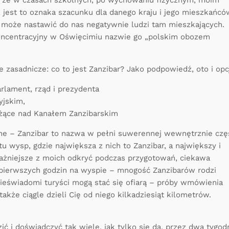
go, że w czasach szkolnych, po wychowaniu fizycznym, moim
ż jest to oznaka szacunku dla danego kraju i jego mieszkańcó
a może nastawić do nas negatywnie ludzi tam mieszkających.
 koncentracyjny w Oświęcimiu nazwie go „polskim obozem
ie zasadnicze: co to jest Zanzibar? Jako podpowiedź, oto i opc
rlament, rząd i prezydenta
yjskim,
leżące nad Kanałem Zanzibarskim
ne – Zanzibar to nazwa w pełni suwerennej wewnętrznie czę
tu wysp, gdzie największa z nich to Zanzibar, a największy i
ajważniejsze z moich odkryć podczas przygotowań, ciekawa
s pierwszych godzin na wyspie – mnogość Zanzibarów rodzi
nieświadomi turyści mogą stać się ofiarą – próby wmówienia
akże ciągle dzieli Cię od niego kilkadziesiąt kilometrów.
ć i doświadczyć tak wiele, jak tylko się da, przez dwa tygod